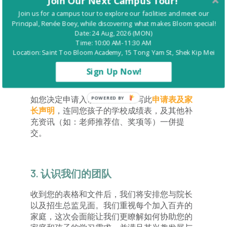
Join Our Next Campus Tour!
Join us for a campus tour to explore our facilities and meet our
报名参加我们下一个简介会，以便了解更多关
Principal, Renée Boey, while discovering what makes Bloom special!
于百卉的资讯，并即时向我校院长和招生总监
Date: 24 Aug, 2026 (MON)
提问任何问题。
Time: 10:00 AM-11:30 AM
Location: Saint Too Bloom Academy, 15 Tong Yam St, Shek Kip Mei
Sign Up Now!
2.
提交包含证明文件的申请
如您决定申请入读百卉，请填写此
申请表及家
POWERED BY
长声明
，连同您孩子的学校成绩表，及其他补
充资讯（如：老师推荐信、奖项等）一併提
交。
3.
认识我们的团队
收到您的表格和文件后，我们将安排您与院长
以及招生总监见面。我们重视每个加入百卉的
家庭，这次会面能让我们更瞭解如何协助您的