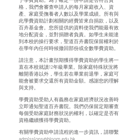
格，我們會審查申請人的每月家庭收入、資
產、家庭受撫養者人數以及學業成績。所有與
此學費資助計劃相關的經費皆來自捐款，以及
百卉基金會。您所提供的資料使我們能最有效
地分配資金，並對捐贈者負責。如學生未能達
到本校的操行要求，聖道百卉書院保留權利於
在學年內任何時候撤回部份或全數學費資助。
請注意，本計畫預期獲得學費資助的學生將一
直在本校就讀12年級畢業。除家庭特殊狀況將
離開香港以外，學生若在畢業前退學，家庭可
能會被要求交還所有資助金額。感謝您的理解
與支持。
學費資助受助人有義務在家庭經濟狀況改善時
立即通知聖道百卉書院。我們仍保留定期審查
每個受助家庭財務狀況的權利，以確定是否有
資格繼續獲得學費資助。
有關學費資助申請流程的進一步資訊，請聯繫
admissions@bloom.edu.hk。