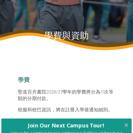
學費與資助
學費
聖道百卉書院2026/27學年的學費將分為11次等
額的分期付款。
校服和校巴資訊，將在註冊入學後通知細則。
Join Our Next Campus Tour!
年級
每月學費
期數
Join us for a campus tour to explore our facilities and meet our