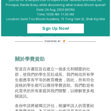
Principal, Renée Boey, while discovering what makes Bloom special!
七至八年級
$18,970
11
Date: 24 Aug, 2026 (MON)
Time: 10:00 AM-11:30 AM
Location: Saint Too Bloom Academy, 15 Tong Yam St, Shek Kip Mei
九至十年級
$19,730
11
Sign Up Now!
十一至十二年級
$20,310
11
POWERED BY
關於學費資助
聖道百卉書院旨在建立一個多元和關愛的社
群，使我們的學生茁壯成長。我們相信所有學
生都應享有平等的教育機會，因此，所有符合
資格的學生都可以獲得學費資助。我們歡迎有
此需求的所有家庭與我們聯繫，以瞭解更多相
關資訊。
各份申請將被獨立評估，根據申請人的需要給
予學費資助。為了確定一份申請是否符合資