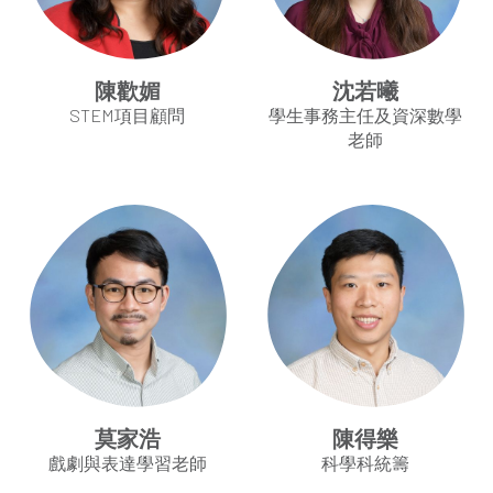
陳歡媚
沈若曦
STEM項目顧問
學生事務主任及資深數學
老師
莫家浩
陳得樂
戲劇與表達學習老師
科學科統籌