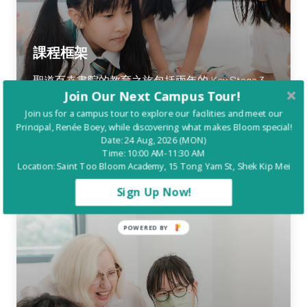
課程框架
聖道百卉書院的教育之旅包括兩年的 Key Stage 3
Join Our Next Campus Tour!
(KS3) 課程，涵了廣泛的學科，旨在為學生的學業
和個人成長奠定重要的基礎。
Join us for a campus tour to explore our facilities and meet our
Principal, Renée Boey, while discovering what makes Bloom special!
Date: 24 Aug, 2026 (MON)
Time: 10:00 AM-11:30 AM
Location: Saint Too Bloom Academy, 15 Tong Yam St, Shek Kip Mei
Sign Up Now!