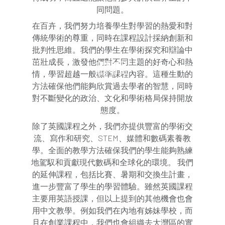
同問題。
在百卉，我們努力培養學生對學習的熱愛和對
傳統學術的尊重，同時在課程設計採納創新和
批判性思維。
我們的學生在學術探究和辯論中
茁壯成長，激發他們對不同主題的好奇心和熱
課程
情，學習超越一般標準課程內容。這種生動的
方法確保他們能夠欣賞過去學者的智慧，同時
對不斷變化的政治、文化和學術格局保持開放
態度。
除了英國課程之外，我們亦提供豐富的學術交
流、寫作和研究、STEM、媒體和數碼素養教
學。全面的教學方法確保我們的學生能夠熟練
地駕馭和貢獻現代數碼和全球化的環境。 我們
的延伸課程，包括比賽、暑期和交換生計畫，
進一步豐富了學生的學習體驗。雖然英國課程
主要用英語授課，但以上提到的其他機會也會
用中文教學。例如我們在內地有姊妹學校，而
且在創業課程中，我們也會組織去大灣區的實